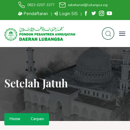
0823-0207-3377
sekretariat@lubangsa.org
Pendaftaran
Login SIS
|
|
Setelah Jatuh
Home
Cerpen