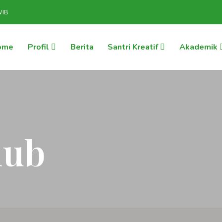
WIB
ome
Profil
Berita
Santri Kreatif
Akademik
lub