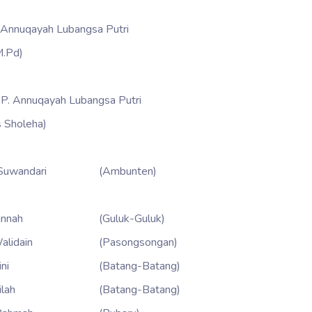
 Annuqayah Lubangsa Putri
 M.Pd)
. Annuqayah Lubangsa Putri
s Sholeha)
Suwandari
(Ambunten)
annah
(Guluk-Guluk)
alidain
(Pasongsongan)
ni
(Batang-Batang)
ilah
(Batang-Batang)