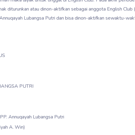
rimah
maka layak untuk tinggal di English Club
.
Pada akhir periode
erhak diturunkan atau dinon-aktifkan sebagai anggota English Club 
Annuqayah Lubangsa Putri dan bisa dinon-aktifkan sewaktu-waktu
RUS
ANGSA PUTRI
PP. Annuqayah Lubangsa Putri
iyah A. Win)