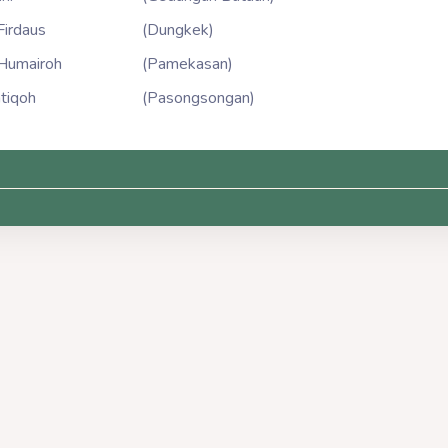
Firdaus
(Dungkek)
 Humairoh
(Pamekasan)
tiqoh
(Pasongsongan)