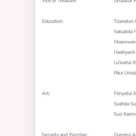
Vice of Treasure:
Unzilatur
Education:
Tizanatun
Salsabila
Muawwan
Hadriyanti
Lu'luatul I
Rika Unzul
Art:
Fitriyatul 
Syahda Sy
Suci Karim
Security and Worship:
Qurratul Ai