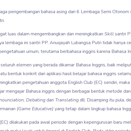
mbaga pengembangan bahasa asing dari 6 Lembaga Semi Otonom (
ri.
sangat luas dalam mengembangkan dan meningkatkan
Skill
santri 
a lembaga ini santri PP. Anuqayah Lubangsa Putri tidak hanya ce
ngetahuan umum, terutama berbahasa inggris karena Bahasa Ing
seluruh elemen yang berada dikamar Bahasa Inggris, baik melipu
atu bentuk konkrit dari aplikasi hasil belajar bahasa inggris selama
meningkatkan pengetahuan anggota English Club (EC) sendiri, mak
ar mengajar Bahasa inggris dengan berbagai bentuk metode dan
nounciation, Debating
dan
Translating
dll. Disamping itu pula, 
ermainan
(Game Educative)
yang tetap dalam lingkup bahasa Inggr
EC) dilakukan pada awal periode dengan kepengurusan baru melalu