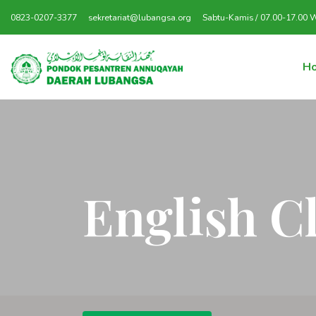
0823-0207-3377
sekretariat@lubangsa.org
Sabtu-Kamis / 07.00-17.00 
H
English C