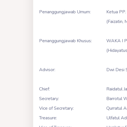
Penanggungjawab Umum:
Ketua PP.
(Faizatin,
Penanggungjawab Khusus:
WAKA I PP
(Hidayatu
Advisor:
Dwi Desi 
Chief:
Raidatul J
Secretary:
Barrotul W
Vice of Secretary:
Qurratul Ai
Treasure:
Ulfatul Ad