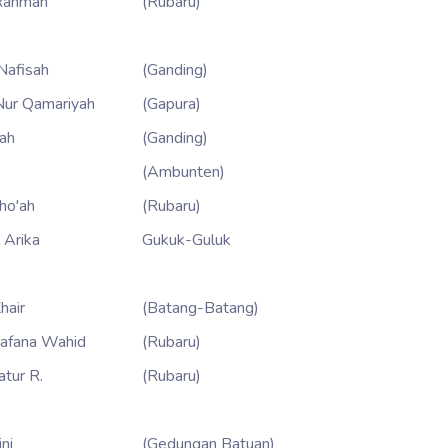
 Rahmah
(Rubaru)
 Nafisah
(Ganding)
 Nur Qamariyah
(Gapura)
ah
(Ganding)
(Ambunten)
tho'ah
(Rubaru)
 Arika
Gukuk-Guluk
Khair
(Batang-Batang)
afana Wahid
(Rubaru)
atur R.
(Rubaru)
ni
(Gedungan Batuan)