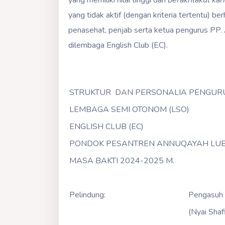
yang memiliki nilai tinggi dan
berakhlakul ka
yang tidak aktif (dengan kriteria tertentu) b
penasehat, penjab serta ketua pengurus PP. 
dilembaga English Club (EC).
STRUKTUR DAN PERSONALIA PENGU
LEMBAGA SEMI OTONOM (LSO)
ENGLISH CLUB (EC)
PONDOK PESANTREN ANNUQAYAH LUB
MASA BAKTI 2024-2025 M.
Pelindung:
Pengasuh 
(Nyai Shaf