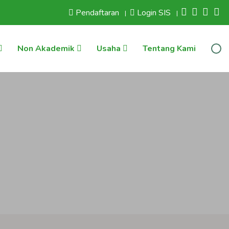
Pendaftaran
Login SIS
|
|
Non Akademik
Usaha
Tentang Kami