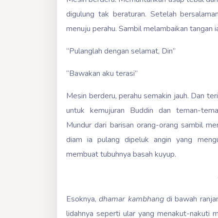
digulung tak beraturan. Setelah bersalaman
menuju perahu. Sambil melambaikan tangan ia 
“Pulanglah dengan selamat, Din”
“Bawakan aku terasi”
Mesin berderu, perahu semakin jauh. Dan ter
untuk kemujuran Buddin dan teman-temann
Mundur dari barisan orang-orang sambil men
diam ia pulang dipeluk angin yang meng
membuat tubuhnya basah kuyup.
Esoknya,
dhamar kambhang
di bawah ranjan
lidahnya seperti ular yang menakut-nakuti m