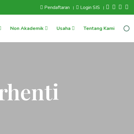
Pendaftaran
Login SIS
|
|
Non Akademik
Usaha
Tentang Kami
rhenti