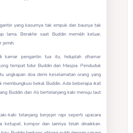
gantin yang kasurnya tak empuk dan baunya tak
p lama. Berakhir saat Buddin memilih keluar,
 jernih.
di kamar pengantin tua itu, hiduplah
dhamar
kolong tempat tidur Buddin dan Maspia. Penduduk
tu ungkapan doa demi keselamatan orang yang
buk membungkusi bekal Buddin. Ada beberapa ikat
edang Buddin dan Ali bertelanjang kaki menuju laut
ki-kaki telanjang berjejer rapi seperti upacara
ketupat, kompor dan lainnya telah dinaikkan.
bau. Buddin berkaos oblong putih dengan sarung