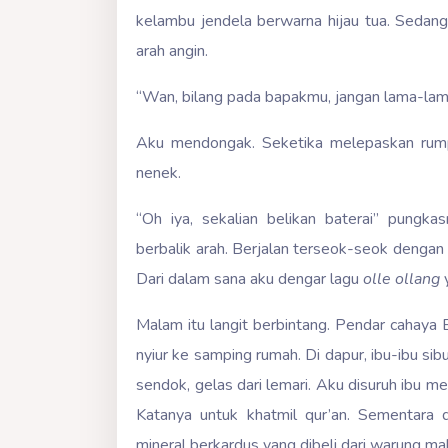
kelambu jendela berwarna hijau tua. Sedang 
arah angin.
“Wan, bilang pada bapakmu, jangan lama-lama
Aku mendongak. Seketika melepaskan rumpu
nenek.
“Oh iya, sekalian belikan baterai” pungk
berbalik arah. Berjalan terseok-seok dengan 
Dari dalam sana aku dengar lagu
olle ollang
y
Malam itu langit berbintang. Pendar cahay
nyiur ke samping rumah. Di dapur, ibu-ibu sib
sendok, gelas dari lemari. Aku disuruh ibu m
Katanya untuk khatmil qur’an. Sementara 
mineral berkardus yang dibeli dari warung ma