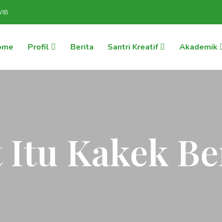
WIB
ome
Profil
Berita
Santri Kreatif
Akademik
t Itu Kakek Be