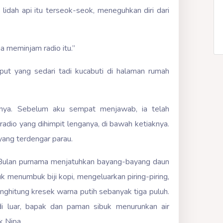
lidah api itu terseok-seok, meneguhkan diri dari
 meminjam radio itu.”
t yang sedari tadi kucabuti di halaman rumah
asnya. Sebelum aku sempat menjawab, ia telah
radio yang dihimpit lenganya, di bawah ketiaknya.
ang terdengar parau.
a Bulan purnama menjatuhkan bayang-bayang daun
uk menumbuk biji kopi, mengeluarkan piring-piring,
enghitung kresek warna putih sebanyak tiga puluh.
di luar, bapak dan paman sibuk menurunkan air
k Nipa.