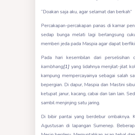
“Doakan saja aku, agar selamat dan berkah”
Percakapan-percakapan panas di kamar pen
sedap bunga melati lagi berlangsung cuku
memberi jeda pada Maspia agar dapat berfikir
Pada hari kesembilan dari perselisihan 
kambhang
[1]
yang lidahnya menjilat-jilat 
kampung mempercayainya sebagai salah sa
bepergian. Di dapur, Maspia dan Mastini si
ketupat janur, kacang, cabai dan lain lain. S
sambil menjinjing satu jaring.
Di bibir pantai yang berdebur ombaknya. Ka
Agustusan di lapangan Sumenep. Beberapa 
Mesin berderu. Memuntahkan asap tebal dan 