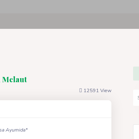
i Melaut
12591 View
isa Ayumida*