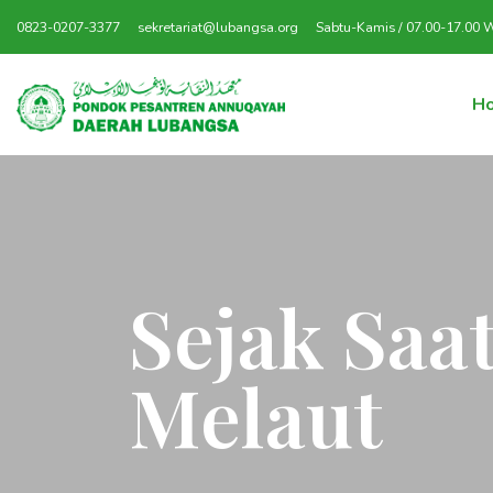
0823-0207-3377
sekretariat@lubangsa.org
Sabtu-Kamis / 07.00-17.00 
H
Sejak Saa
Melaut