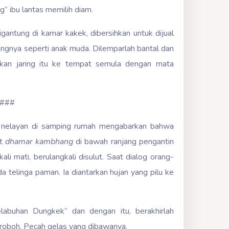
g” ibu lantas memilih diam.
gantung di kamar kakek, dibersihkan untuk dijual
gnya seperti anak muda. Dilemparlah bantal dan
kkan jaring itu ke tempat semula dengan mata
###
at nelayan di samping rumah mengabarkan bahwa
at
dhamar kambhang
di bawah ranjang pengantin
ali mati, berulangkali disulut. Saat dialog orang-
 telinga paman. Ia diantarkan hujan yang pilu ke
abuhan Dungkek” dan dengan itu, berakhirlah
 roboh. Pecah gelas yang dibawanya.