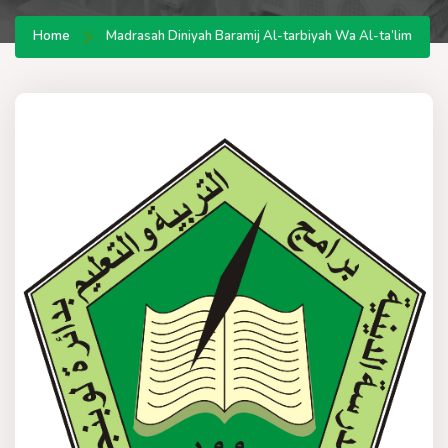
Home
Madrasah Diniyah Baramij Al-tarbiyah Wa Al-ta’lim