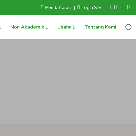
Pendaftaran
Login SIS
|
|
Non Akademik
Usaha
Tentang Kami