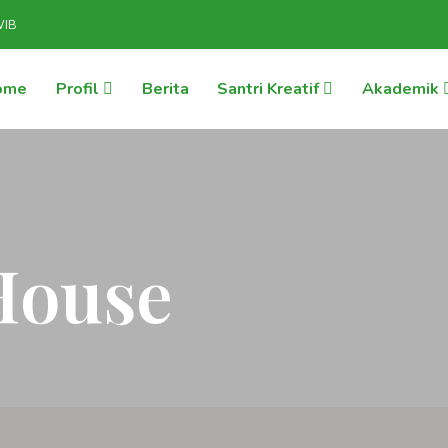
WIB
ome
Profil
Berita
Santri Kreatif
Akademik
House