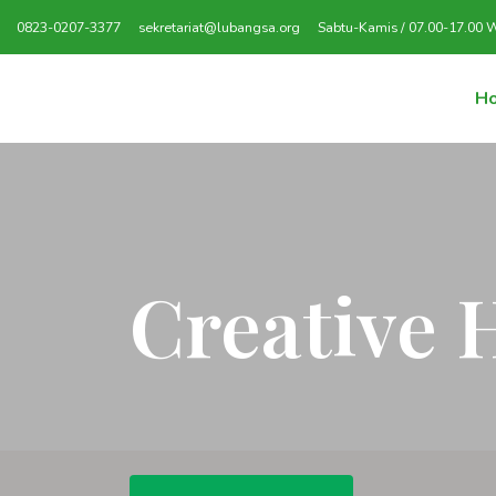
0823-0207-3377
sekretariat@lubangsa.org
Sabtu-Kamis / 07.00-17.00 
H
Creative 