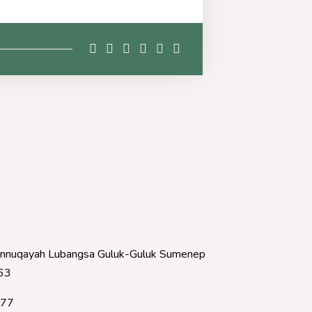
nnuqayah Lubangsa Guluk-Guluk Sumenep
63
377