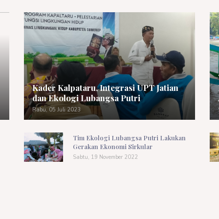
Kader Kalpataru, Integrasi UPT Jatian
dan Ekologi Lubangsa Putri
Rabu, 05 Juli 2023
Tim Ekologi Lubangsa Putri Lakukan
Gerakan Ekonomi Sirkular
Sabtu, 19 November 2022