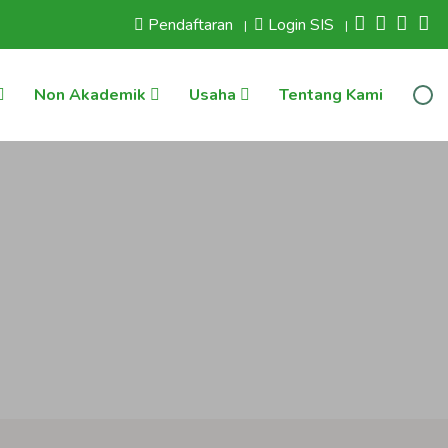
Pendaftaran
Login SIS
|
|
Non Akademik
Usaha
Tentang Kami