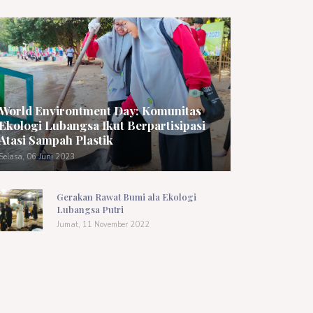
World Environtment Day: Komunitas
Ekologi Lubangsa Ikut Berpartisipasi
Atasi Sampah Plastik
Selasa, 06 Juni 2023
Gerakan Rawat Bumi ala Ekologi
Lubangsa Putri
Jumat, 11 November 2022