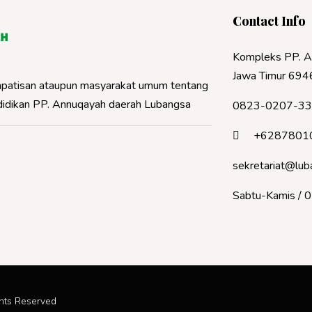
Contact Info
Kompleks PP. A
Jawa Timur 694
 simpatisan ataupun masyarakat umum tentang
ndidikan PP. Annuqayah daerah Lubangsa
0823-0207-3
+6287801
sekretariat@lub
Sabtu-Kamis / 
ghts Reserved