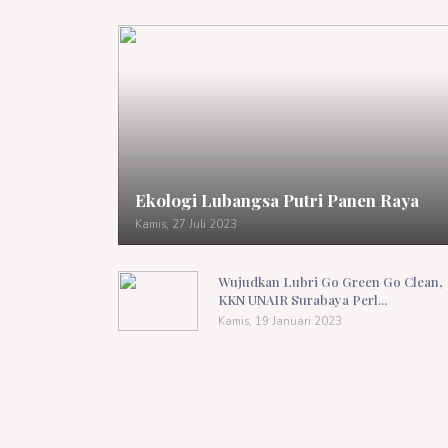
Ekologi Lubangsa Putri Panen Raya
Kamis, 27 Juli 2023
Wujudkan Lubri Go Green Go Clean,
KKN UNAIR Surabaya Perl...
Kamis, 19 Januari 2023