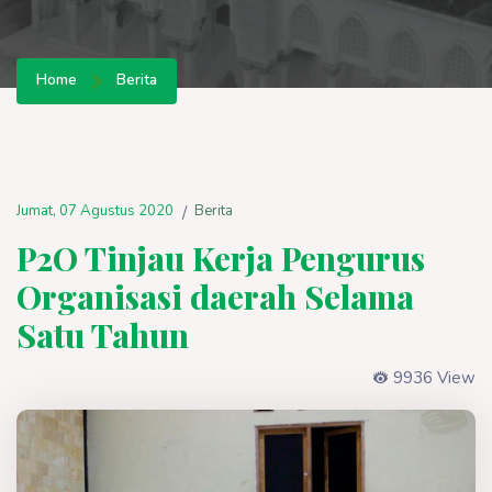
Home
Berita
Jumat, 07 Agustus 2020
Berita
/
P2O Tinjau Kerja Pengurus
Organisasi daerah Selama
Satu Tahun
9936 View