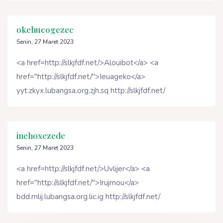
okehucogezec
Senin, 27 Maret 2023
<a href=http://slkjfdf.net/>Alouibot</a> <a
href="http://slkjfdf.net/">Ieuageko</a>
yyt.zkyx.lubangsa.org.zjh.sq http://slkjfdf.net/
inehoxezede
Senin, 27 Maret 2023
<a href=http://slkjfdf.net/>Uvlijer</a> <a
href="http://slkjfdf.net/">Irujmou</a>
bdd.mlij.lubangsa.org.lic.ig http://slkjfdf.net/