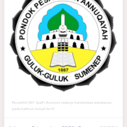
Musahhih (KH. Syafi'i Anshori) sedang memberikan penjelasan
pada bathsul masail ke-IV