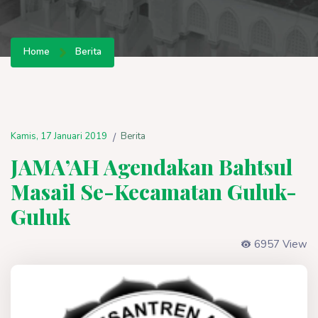
Home
Berita
Kamis, 17 Januari 2019
Berita
/
JAMA’AH Agendakan Bahtsul
Masail Se-Kecamatan Guluk-
Guluk
6957 View