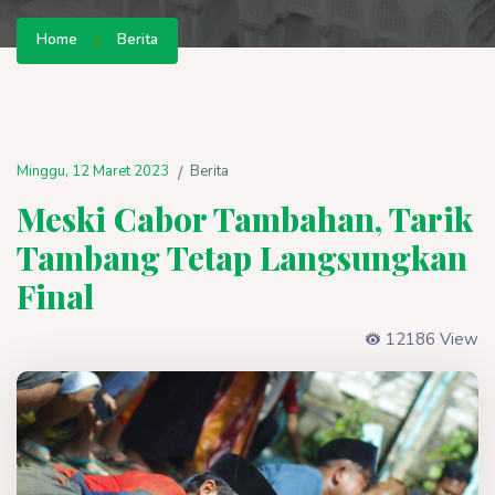
Home
Berita
Minggu, 12 Maret 2023
Berita
/
Meski Cabor Tambahan, Tarik
Tambang Tetap Langsungkan
Final
12186 View