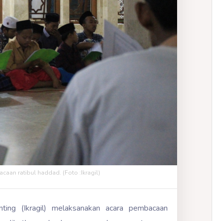
aan ratibul haddad. (Foto :Ikragil)
nting (Ikragil) melaksanakan acara pembacaan