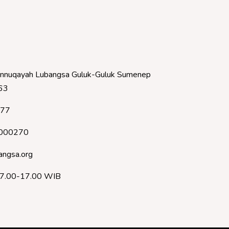
nnuqayah Lubangsa Guluk-Guluk Sumenep
63
377
000270
angsa.org
07.00-17.00 WIB