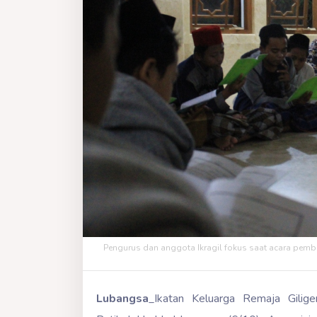
Pengurus dan anggota Ikragil fokus saat acara pembac
Lubangsa
_Ikatan Keluarga Remaja Gilige