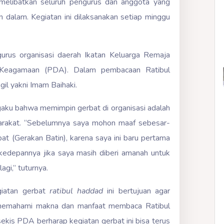
 melibatkan seluruh pengurus dan anggota yang
 dalam. Kegiatan ini dilaksanakan setiap minggu
urus organisasi daerah Ikatan Keluarga Remaja
dan Keagamaan (PDA). Dalam pembacaan Ratibul
il yakni Imam Baihaki.
gaku bahwa memimpin gerbat di organisasi adalah
yarakat. “Sebelumnya saya mohon maaf sebesar-
t (Gerakan Batin), karena saya ini baru pertama
edepannya jika saya masih diberi amanah untuk
agi,” tuturnya.
giatan gerbat
r
atibul
h
addad
ini bertujuan agar
memahami makna dan manfaat membaca Ratibul
ekis PDA berharap kegiatan gerbat ini bisa terus