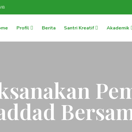
WIB
ome
Profil
Berita
Santri Kreatif
Akademik
Laksanakan Pe
Haddad Bersa