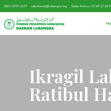
0823-0207-3377
sekretariat@lubangsa.org
Sabtu-Kamis / 07.00-17.00 
H
Ikragil 
Ratibul 