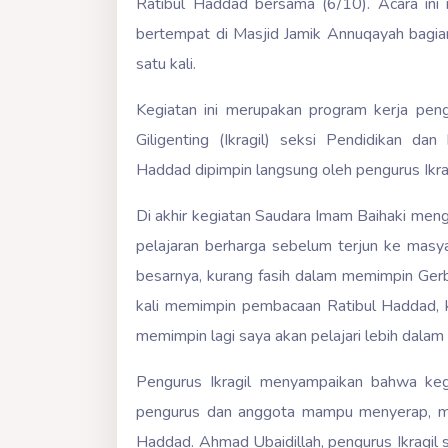
Ratibul Haddad bersama (6/10). Acara ini
bertempat di Masjid Jamik Annuqayah bagian
satu kali.
Kegiatan ini merupakan program kerja peng
Giligenting (Ikragil) seksi Pendidikan 
Haddad dipimpin langsung oleh pengurus Ikrag
Di akhir kegiatan Saudara Imam Baihaki men
pelajaran berharga sebelum terjun ke mas
besarnya, kurang fasih dalam memimpin Gerba
kali memimpin pembacaan Ratibul Haddad, k
memimpin lagi saya akan pelajari lebih dalam l
Pengurus Ikragil menyampaikan bahwa ke
pengurus dan anggota mampu menyerap, 
Haddad. Ahmad Ubaidillah, pengurus Ikragil s