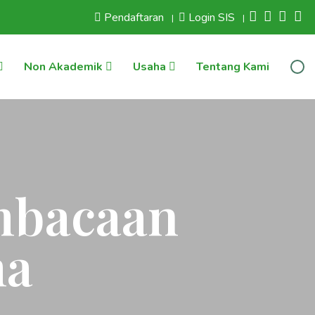
Pendaftaran
Login SIS
|
|
Non Akademik
Usaha
Tentang Kami
mbacaan
ma