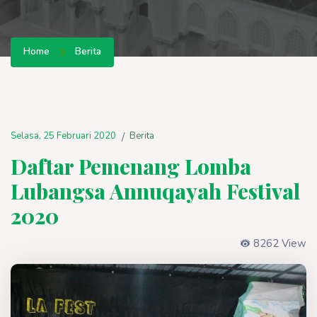
Home
Berita
Selasa, 25 Februari 2020
Berita
/
Daftar Pemenang Lomba
Lubangsa Annuqayah Festival
2020
8262 View