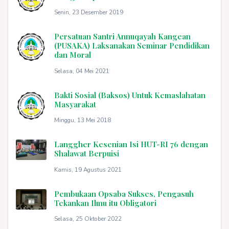
Senin, 23 Desember 2019
Persatuan Santri Annuqayah Kangean
(PUSAKA) Laksanakan Seminar Pendidikan
dan Moral
Selasa, 04 Mei 2021
Bakti Sosial (Baksos) Untuk Kemaslahatan
Masyarakat
Minggu, 13 Mei 2018
Langgher Kesenian Isi HUT-RI 76 dengan
Shalawat Berpuisi
Kamis, 19 Agustus 2021
Pembukaan Opsaba Sukses, Pengasuh
Tekankan Ilmu itu Obligatori
Selasa, 25 Oktober 2022