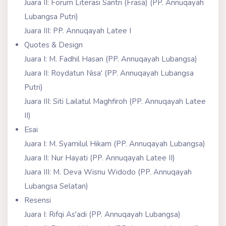
Juara II: Forum Literasi Santri (Frasa) (PP. Annuqayah
Lubangsa Putri)
Juara III: PP. Annuqayah Latee I
Quotes & Design
Juara I: M. Fadhil Hasan (PP. Annuqayah Lubangsa)
Juara II: Roydatun Nisa' (PP. Annuqayah Lubangsa
Putri)
Juara III: Siti Lailatul Maghfiroh (PP. Annuqayah Latee
II)
Esai
Juara I: M. Syamilul Hikam (PP. Annuqayah Lubangsa)
Juara II: Nur Hayati (PP. Annuqayah Latee II)
Juara III: M. Deva Wisnu Widodo (PP. Annuqayah
Lubangsa Selatan)
Resensi
Juara I: Rifqi As'adi (PP. Annuqayah Lubangsa)