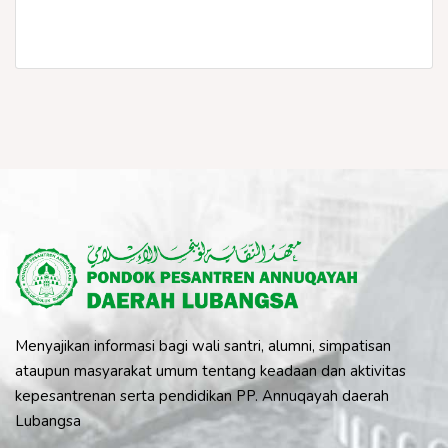
Menyajikan informasi bagi wali santri, alumni, simpatisan
ataupun masyarakat umum tentang keadaan dan aktivitas
kepesantrenan serta pendidikan PP. Annuqayah daerah
Lubangsa