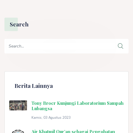
Search
Berita Lainnya
Tony Broer Kunjungi Laboratorium Sampah
Lubangsa
Kamis, 03 Agustus 2023
Air Khatmil Qur’an sebagai Pengobatan