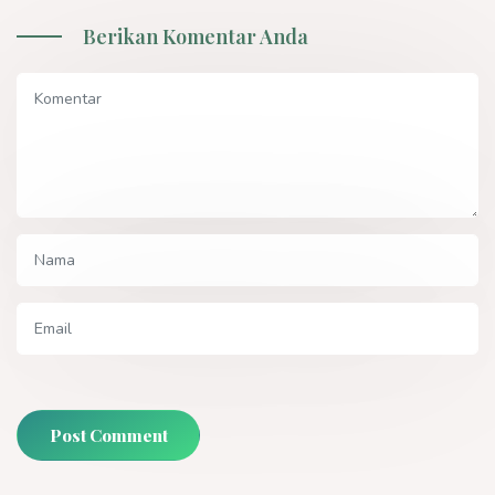
Berikan Komentar Anda
Post Comment