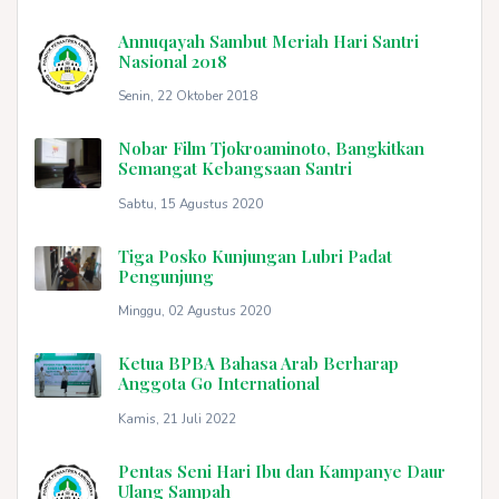
Annuqayah Sambut Meriah Hari Santri
Nasional 2018
Senin, 22 Oktober 2018
Nobar Film Tjokroaminoto, Bangkitkan
Semangat Kebangsaan Santri
Sabtu, 15 Agustus 2020
Tiga Posko Kunjungan Lubri Padat
Pengunjung
Minggu, 02 Agustus 2020
Ketua BPBA Bahasa Arab Berharap
Anggota Go International
Kamis, 21 Juli 2022
Pentas Seni Hari Ibu dan Kampanye Daur
Ulang Sampah