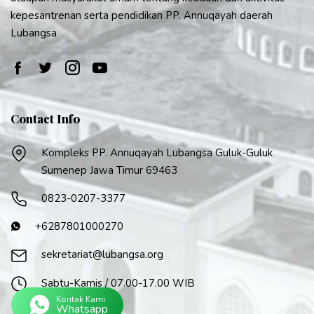
kepesantrenan serta pendidikan PP. Annuqayah daerah
Lubangsa
Contact Info
Kompleks PP. Annuqayah Lubangsa Guluk-Guluk
Sumenep Jawa Timur 69463
0823-0207-3377
+6287801000270
sekretariat@lubangsa.org
Sabtu-Kamis / 07.00-17.00 WIB
Kontak Kami
Whatsapp