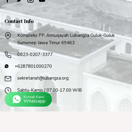
Contact Info
Kompleks PP. Annuqayah Lubangsa Guluk-Guluk
Sumenep Jawa Timur 69463
0823-0207-3377
+6287801000270
sekretariat@lubangsa.org
Sabtu-Kamis / 07.00-17.00 WIB
Kontak Kami
Whatsapp
Copyright © 2026
PP. Annuqayah Lubangsa
. All Rights Reserved