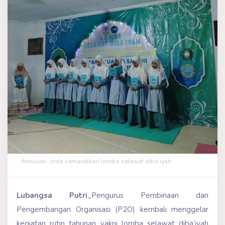
Antusias: orda semarakkan lomba selawat diba’iyah
Lubangsa Putri
_Pengurus Pembinaan dan
Pengembangan Organisasi (P2O) kembali menggelar
kegiatan rutin tahunan yakni lomba selawat diba’iyah