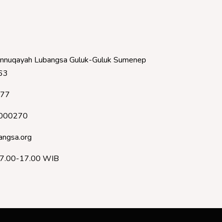
nnuqayah Lubangsa Guluk-Guluk Sumenep
63
377
000270
angsa.org
07.00-17.00 WIB