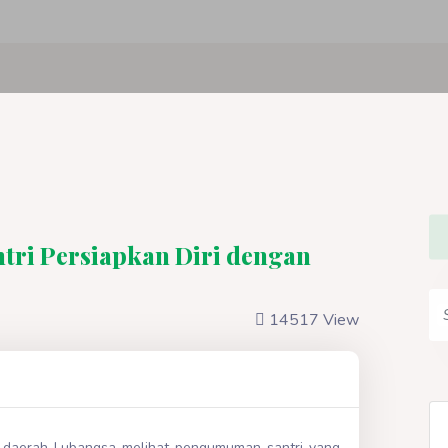
ntri Persiapkan Diri dengan
14517 View
h daerah Lubangsa melihat pengumuman santri yang