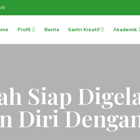
WIB
ome
Profil
Berita
Santri Kreatif
Akademik
ah Siap Digela
n Diri Denga