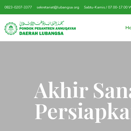
0823-0207-3377
sekretariat@lubangsa.org
Sabtu-Kamis / 07.00-17.00 
H
Akhir San
Persiapka