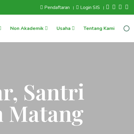
Pendaftaran
Login SIS
|
|
Non Akademik
Usaha
Tentang Kami
r, Santri
n Matang