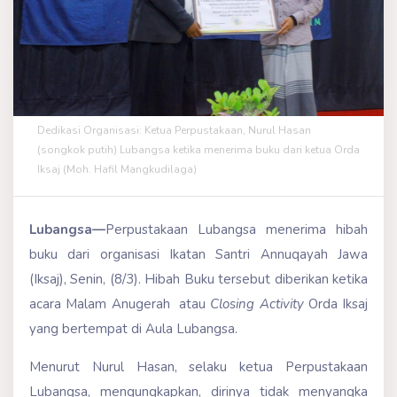
Dedikasi Organisasi: Ketua Perpustakaan, Nurul Hasan
(songkok putih) Lubangsa ketika menerima buku dari ketua Orda
Iksaj (Moh. Hafil Mangkudilaga)
Lubangsa—
Perpustakaan Lubangsa menerima hibah
buku dari organisasi Ikatan Santri Annuqayah Jawa
(Iksaj), Senin, (8/3). Hibah Buku tersebut diberikan ketika
acara Malam Anugerah atau
Closing Activity
Orda Iksaj
yang bertempat di Aula Lubangsa.
Menurut Nurul Hasan, selaku ketua Perpustakaan
Lubangsa, mengungkapkan, dirinya tidak menyangka