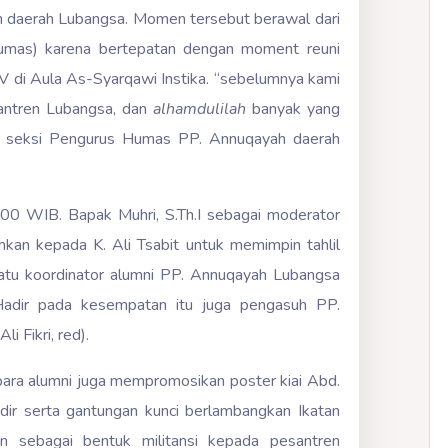
h daerah Lubangsa. Momen tersebut berawal dari
Humas) karena bertepatan dengan moment reuni
V di Aula As-Syarqawi Instika. “sebelumnya kami
santren Lubangsa, dan
alhamdulilah
banyak yang
ua seksi Pengurus Humas PP. Annuqayah daerah
.00 WIB. Bapak Muhri, S.Th.I sebagai moderator
kan kepada K. Ali Tsabit untuk memimpin tahlil
satu koordinator alumni PP. Annuqayah Lubangsa
Hadir pada kesempatan itu juga pengasuh PP.
 Fikri, red).
para alumni juga mempromosikan poster kiai Abd.
dir serta gantungan kunci berlambangkan Ikatan
an sebagai bentuk militansi kepada pesantren