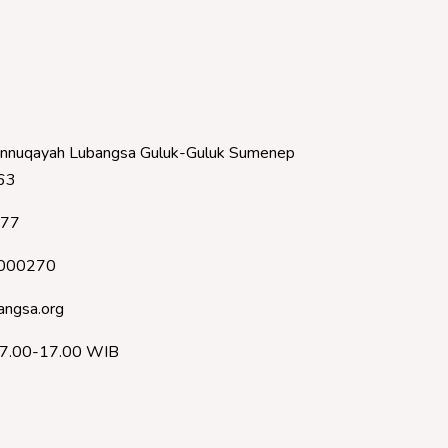
nnuqayah Lubangsa Guluk-Guluk Sumenep
63
377
000270
angsa.org
07.00-17.00 WIB