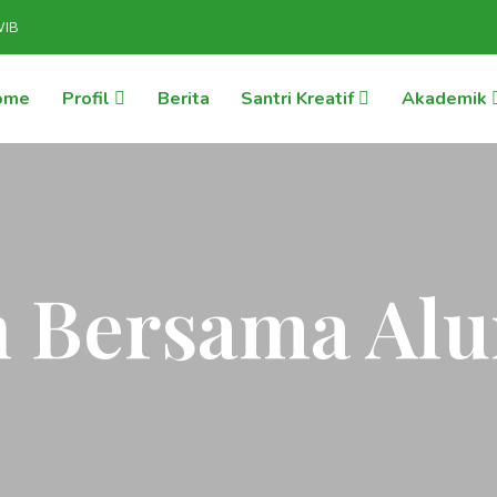
WIB
ome
Profil
Berita
Santri Kreatif
Akademik
h Bersama Al