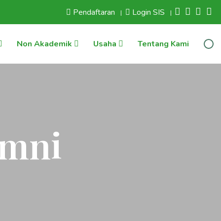
Pendaftaran
Login SIS
|
|
Non Akademik
Usaha
Tentang Kami
umni